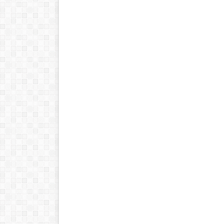
!Esto es la full! Notición
ya se puede adquirir
nuestro libro Historia de
las matemáticas de cero
al infinito. En la Casa 🏠
del Libro, tanto de
manera online
Ver libro