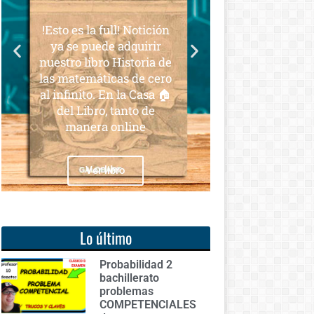
para todos
es la full! Notición
Notición!! Ya se puede
e puede adquirir
adquirir nuestro segundo
o libro Historia de
libro: Unas matemáticas
atemáticas de cero
para todos
inito. En la Casa 🏠
 Libro, tanto de
anera online
Ver libro
Ver libro
Lo último
Probabilidad 2
bachillerato
problemas
COMPETENCIALES