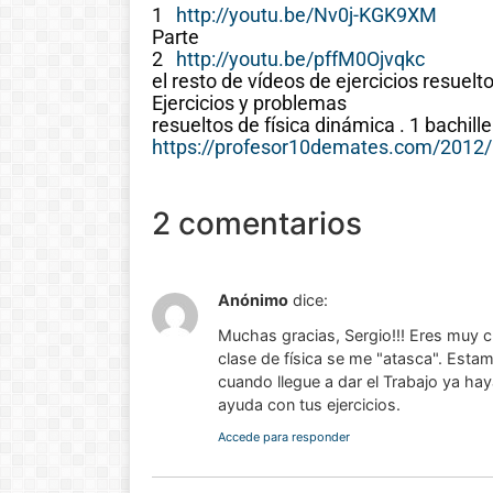
1
http://youtu.be/Nv0j-KGK9XM
Parte
2
http://youtu.be/pffM0Ojvqkc
el resto de vídeos de ejercicios resuelt
Ejercicios y problemas
resueltos de física dinámica . 1 bachill
https://profesor10demates.com/2012/1
2 comentarios
Anónimo
dice:
Muchas gracias, Sergio!!! Eres muy c
clase de física se me "atasca". Esta
cuando llegue a dar el Trabajo ya h
ayuda con tus ejercicios.
Accede para responder