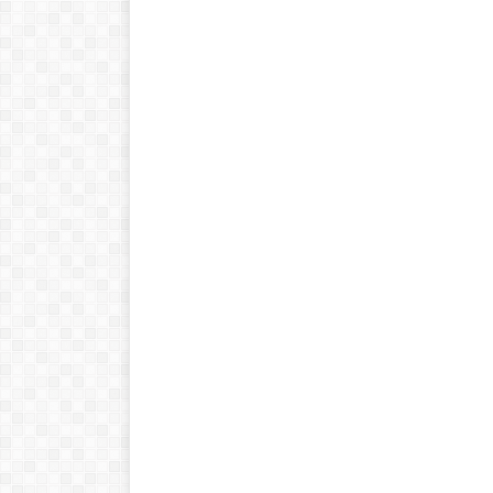
Historia de las
matemáticas:
Del cero al
infinito