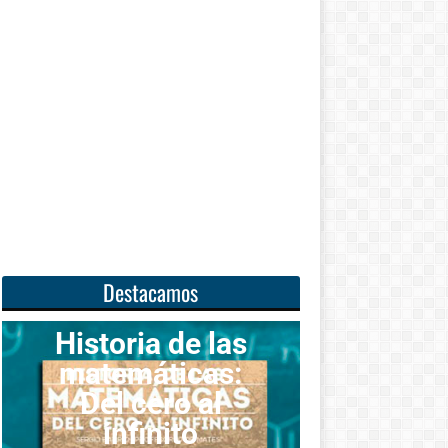
Destacamos
toria de las
temáticas:
Unas
el cero al
matemáticas
infinito