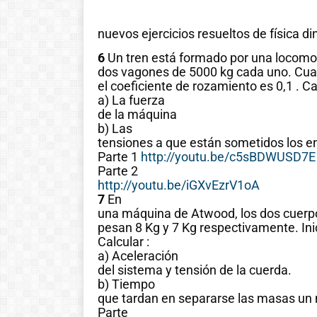
nuevos ejercicios resueltos de física d
6
Un tren está formado por una locomo
dos vagones de 5000 kg cada uno. Cuan
el coeficiente de rozamiento es 0,1 . Cal
a) La fuerza
de la máquina
b) Las
tensiones a que están sometidos los e
Parte 1
http://youtu.be/c5sBDWUSD7E
Parte 2
http://youtu.be/iGXvEzrV1oA
7
En
una máquina de Atwood, los dos cuerpo
pesan 8 Kg y 7 Kg respectivamente. Ini
Calcular :
a) Aceleración
del sistema y tensión de la cuerda.
b) Tiempo
que tardan en separarse las masas un 
Parte