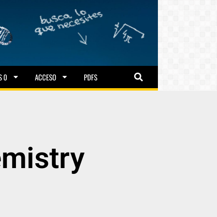
S 0
ACCESO
PDFS
emistry