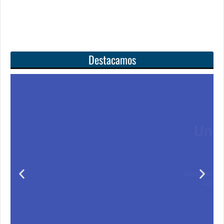
Destacamos
Unas matemáticas
para todos
Notición!! Ya se puede adquirir nuestro segundo
libro: Unas matemáticas para todos
Ver libro