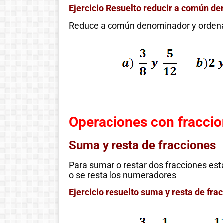
Ejercicio Resuelto reducir a común 
Reduce a común denominador y ordena 
Operaciones con fracci
Suma y resta de fracciones
Para sumar o restar dos fracciones e
Historia de las
o se resta los numeradores
matemáticas:
Ejercicio resuelto suma y resta de fra
Del cero al
infinito