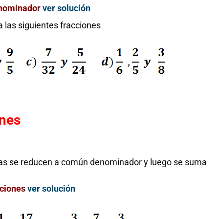
denominador
ver solución
las siguientes fracciones
ones
stas se reducen a común denominador y luego se suma
Histor
matem
cciones
ver solución
Unas
Del 
matemáticas
inf