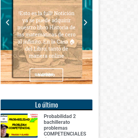
para todos
 full! Notición
Notición!! Ya se puede
ede adquirir
adquirir nuestro segundo
ro Historia de
libro: Unas matemáticas
ticas de cero
para todos
. En la Casa 🏠
o, tanto de
a online
Ver libro
r libro
Lo último
Probabilidad 2
bachillerato
problemas
COMPETENCIALES