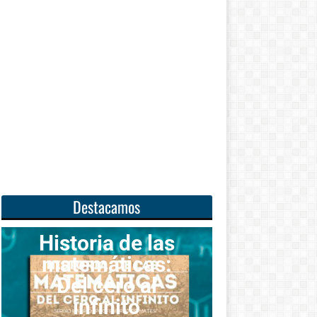
Destacamos
ia de las
áticas:
Unas
cero al
matemáticas
inito