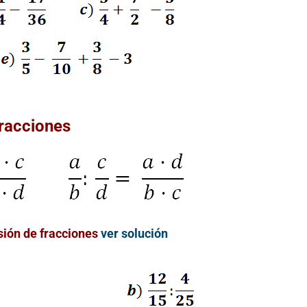
para todos
!Esto es la
Notición!! Ya se puede
ya se pu
adquirir nuestro segundo
nuestro lib
libro: Unas matemáticas
las matemá
para todos
al infinito
del Libr
maner
fracciones
Ver libro
Ve
isión de fracciones
ver solución