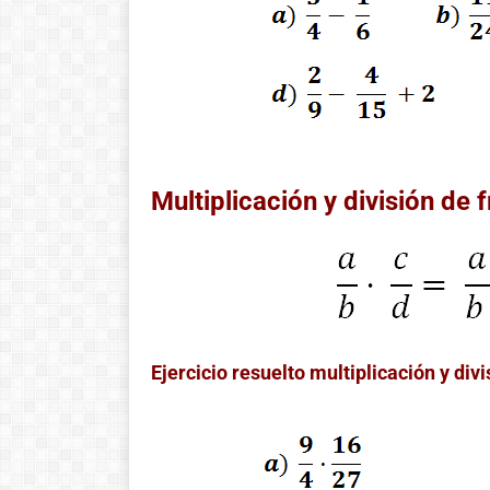
!Esto es la full! Notición
ya se puede adquirir
nuestro libro Historia de
las matemáticas de cero
al infinito. En la Casa 🏠
del Libro, tanto de
manera online
Multiplicación y división de 
Ver libro
Ejercicio resuelto multiplicación y div